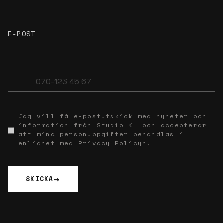
E-POST
Jag vill få e-postutskick med nyheter och
information från Studio KL och accepterar
att mina personuppgifter behandlas i
enlighet med Privacy Policyn.
SKICKA