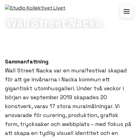
PORTFOLIO
KONST/PRODUKTION
Wall Street Nacka
KUND:
NACKA KOMMUN
ÅR:
2019
Sammanfattning
Wall Street Nacka var en muralfestival skapad
för att ge invånarna i Nacka kommun ett
gigantiskt utomhusgalleri. Under två veckor i
början av september 2019 skapades 20
konstverk, varav 17 stora muralmålningar. Vi
ansvarade för curering, produktion, grafisk
form, trycksaker och webbplats – med fokus på
att skapa en tydlig visuell identitet och en