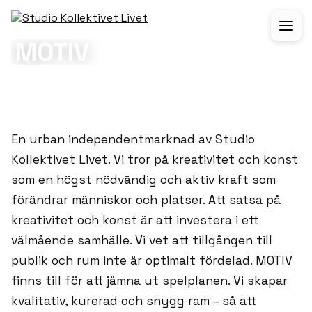
PORTFOLIO
POP UP/TILLFÄLLIG AKTIVERING
MOTIV
KUND:
KOLLEKTIVET LIVET
ÅR:
2026
En urban independentmarknad av Studio
Kollektivet Livet. Vi tror på kreativitet och konst
som en högst nödvändig och aktiv kraft som
förändrar människor och platser. Att satsa på
kreativitet och konst är att investera i ett
välmående samhälle. Vi vet att tillgången till
publik och rum inte är optimalt fördelad. MOTIV
finns till för att jämna ut spelplanen. Vi skapar
kvalitativ, kurerad och snygg ram – så att