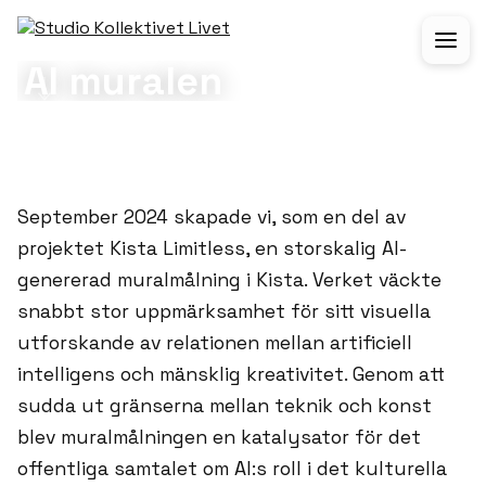
PORTFOLIO
KONST/PRODUKTION
AI muralen
KUND:
KISTA LIMITLESS
SAMARBETE:
SAIGE
ÅR:
2024
September 2024 skapade vi, som en del av
projektet Kista Limitless, en storskalig AI-
genererad muralmålning i Kista. Verket väckte
snabbt stor uppmärksamhet för sitt visuella
utforskande av relationen mellan artificiell
intelligens och mänsklig kreativitet. Genom att
sudda ut gränserna mellan teknik och konst
blev muralmålningen en katalysator för det
offentliga samtalet om AI:s roll i det kulturella